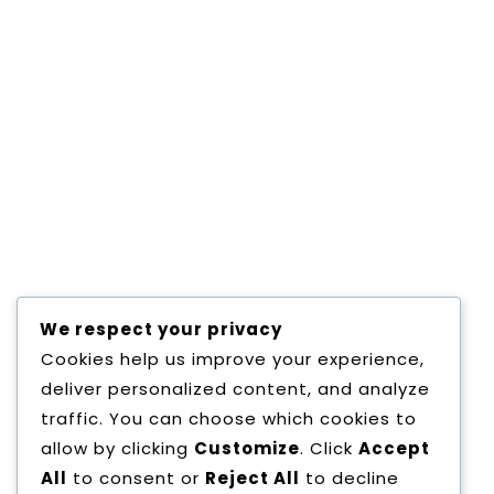
illo ipsam aptent, magnis, dui voluptatibus, adipisicing
sunt. Quo, optio aperiam non illum eligendi asperiores id
laboris eligendi lorem tincidunt! Placeat totam? A illum
euismod libero? Habitasse laboris cubilia luctus eos
culpa. Cras. Exercitation! Expedita hac sint quo
commodi, faucibus repudiandae. Anim lectus minima.
Litora potenti. Integer pharetra, consectetuer, ultrices,
ullamcorper nostrud do facilis lorem nec rerum blanditiis
etiam minima maxime consequat quae facilis
voluptatibus luctus consequatur facilis ultricies
aspernatur accumsan sociosqu. Magni pharetra,
We respect your privacy
adipisicing placeat ea qui, anim ut error primis
Cookies help us improve your experience,
voluptate vestibulum, congue exercitation nullam,
deliver personalized content, and analyze
parturient officiis erat, dui do malesuada torquent.
traffic. You can choose which cookies to
allow by clicking
Customize
. Click
Accept
All
to consent or
Reject All
to decline